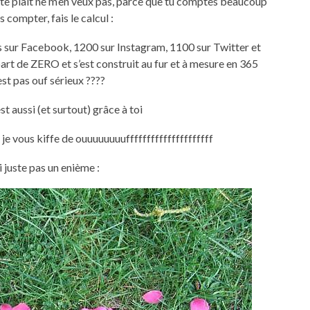
s’il te plait ne m’en veux pas, parce que tu comptes beaucoup
ais compter, fais le calcul :
s sur Facebook, 1200 sur Instagram, 1100 sur Twitter et
part de ZERO et s’est construit au fur et à mesure en 365
est pas ouf sérieux ????
est aussi (et surtout) grâce à toi
 vous kiffe de ouuuuuuuufffffffffffffffffffff
ai juste pas un enième :