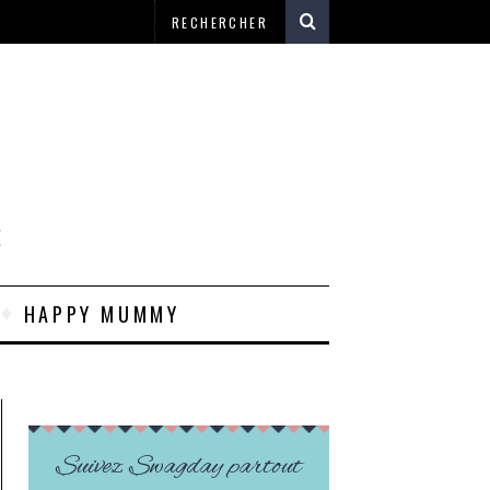
E
HAPPY MUMMY
Suivez Swagday partout