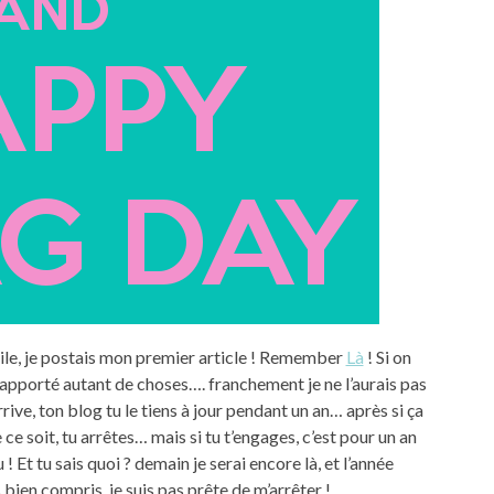
 pile, je postais mon premier article ! Remember
Là
! Si on
 apporté autant de choses…. franchement je ne l’aurais pas
arrive, ton blog tu le tiens à jour pendant un an… après si ça
 ce soit, tu arrêtes… mais si tu t’engages, c’est pour un an
 ! Et tu sais quoi ? demain je serai encore là, et l’année
s bien compris, je suis pas prête de m’arrêter !