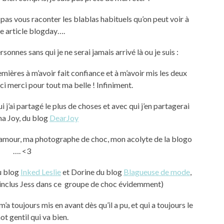
e pas vous raconter les blablas habituels qu’on peut voir à
e article blogday….
onnes sans qui je ne serai jamais arrivé là ou je suis :
remières à m’avoir fait confiance et à m’avoir mis les deux
rci merci pour tout ma belle ! Infiniment.
j’ai partagé le plus de choses et avec qui j’en partagerai
ma Joy, du blog
DearJoy
’amour, ma photographe de choc, mon acolyte de la blogo
…. <3
u blog
Inked Leslie
et Dorine du blog
Blagueuse de mode
,
j’inclus Jess dans ce groupe de choc évidemment)
 m’a toujours mis en avant dès qu’il a pu, et qui a toujours le
ot gentil qui va bien.