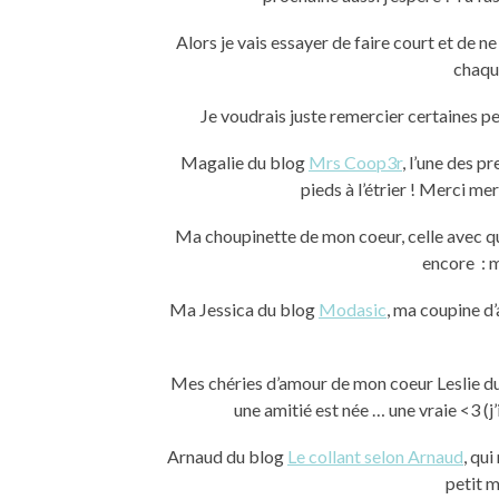
Alors je vais essayer de faire court et de n
chaqu
Je voudrais juste remercier certaines pers
Magalie du blog
Mrs Coop3r
, l’une des p
pieds à l’étrier ! Merci me
Ma choupinette de mon coeur, celle avec qui 
encore : 
Ma Jessica du blog
Modasic
, ma coupine d
Mes chéries d’amour de mon coeur Leslie d
une amitié est née … une vraie <3 (
Arnaud du blog
Le collant selon Arnaud
, qui
petit m