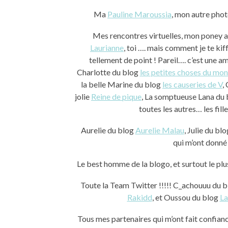
Ma
Pauline Maroussia
, mon autre phot
Mes rencontres virtuelles, mon poney a
Laurianne
, toi …. mais comment je te kif
tellement de point ! Pareil…. c’est une am
Charlotte du blog
les petites choses du mo
la belle Marine du blog
les causeries de V
,
jolie
Reine de pique
, La somptueuse Lana du
toutes les autres… les fil
Aurelie du blog
Aurelie Malau
, Julie du bl
qui m’ont donné 
Le best homme de la blogo, et surtout le plus
Toute la Team Twitter !!!!! C_achouuu du 
Rakidd
, et Oussou du blog
La
Tous mes partenaires qui m’ont fait confiance