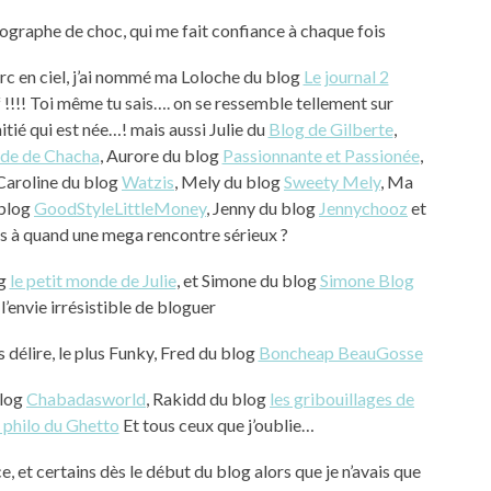
ographe de choc, qui me fait confiance à chaque fois
rc en ciel, j’ai nommé ma Loloche du blog
Le journal 2
f !!!! Toi même tu sais…. on se ressemble tellement sur
itié qui est née…! mais aussi Julie du
Blog de Gilberte
,
nde de Chacha
, Aurore du blog
Passionnante et Passionée
,
 Caroline du blog
Watzis
, Mely du blog
Sweety Mely
, Ma
 blog
GoodStyleLittleMoney
, Jenny du blog
Jennychooz
et
les à quand une mega rencontre sérieux ?
og
le petit monde de Julie
, et Simone du blog
Simone Blog
l’envie irrésistible de bloguer
 délire, le plus Funky, Fred du blog
Boncheap BeauGosse
blog
Chabadasworld
, Rakidd du blog
les gribouillages de
 philo du Ghetto
Et tous ceux que j’oublie…
, et certains dès le début du blog alors que je n’avais que