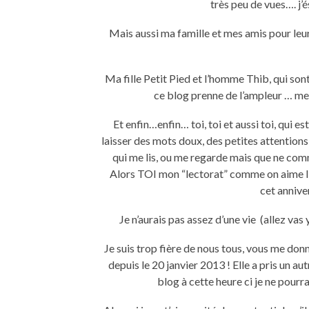
très peu de vues…. j’
Mais aussi ma famille et mes amis pour leur
Ma fille Petit Pied et l’homme Thib, qui son
ce blog prenne de l’ampleur … mer
Et enfin…enfin… toi, toi et aussi toi, qui es
laisser des mots doux, des petites attentions,
qui me lis, ou me regarde mais que ne commen
Alors TOI mon “lectorat” comme on aime l’a
cet anniver
Je n’aurais pas assez d’une vie (allez vas
Je suis trop fière de nous tous, vous me do
depuis le 20 janvier 2013 ! Elle a pris un aut
blog à cette heure ci je ne pourr