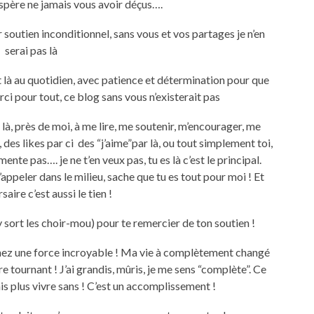
éspère ne jamais vous avoir déçus….
 soutien inconditionnel, sans vous et vos partages je n’en
serai pas là
t là au quotidien, avec patience et détermination pour que
ci pour tout, ce blog sans vous n’existerait pas
t là, près de moi, à me lire, me soutenir, m’encourager, me
 des likes par ci des “j’aime”par là, ou tout simplement toi,
te pas…. je ne t’en veux pas, tu es là c’est le principal.
ppeler dans le milieu, sache que tu es tout pour moi ! Et
saire c’est aussi le tien !
 y sort les choir-mou) pour te remercier de ton soutien !
nnez une force incroyable ! Ma vie à complètement changé
re tournant ! J’ai grandis, mûris, je me sens “complète”. Ce
ais plus vivre sans ! C’est un accomplissement !