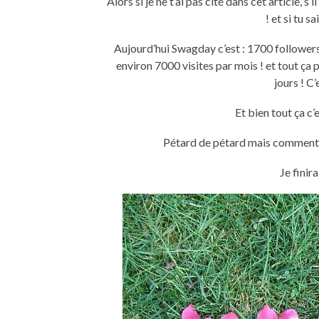
Alors si je ne t’ai pas cité dans cet article, 
! et si tu s
Aujourd’hui Swagday c’est : 1700 follower
environ 7000 visites par mois ! et tout ça 
jours ! C’
Et bien tout ça c’
Pétard de pétard mais comment je
Je finir