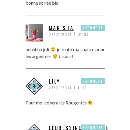
bonne soirée bis
MARISHA
RÉPONDRE
27/01/2014 À 01:09
ouhhhhh joli
je tente ma chance pour
les argentées
bisous!
LILY
RÉPONDRE
27/01/2014 À 11:16
Pour moi ce sera les Rougentés
LEDRESSINGDELAURIE
RÉPONDRE