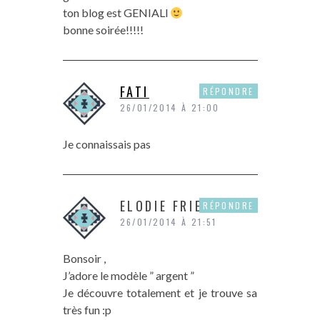
ton blog est GENIALl
bonne soirée!!!!!
FATI
RÉPONDRE
26/01/2014 À 21:00
Je connaissais pas
ELODIE FRIEDMAN
RÉPONDRE
26/01/2014 À 21:51
Bonsoir ,
J’adore le modèle ” argent ”
Je découvre totalement et je trouve sa
très fun :p