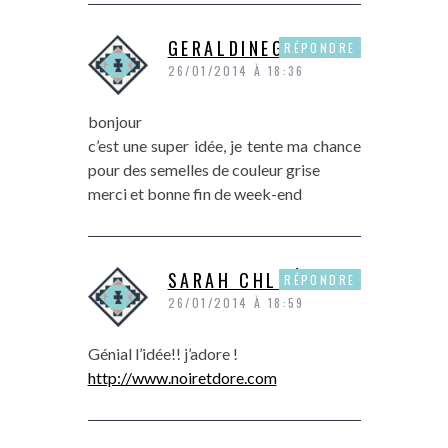
GERALDINEGAUTIER
RÉPONDRE
26/01/2014 À 18:36
bonjour
c’est une super idée, je tente ma chance
pour des semelles de couleur grise
merci et bonne fin de week-end
SARAH CHLOÉ
RÉPONDRE
26/01/2014 À 18:59
Génial l’idée!! j’adore !
http://www.noiretdore.com