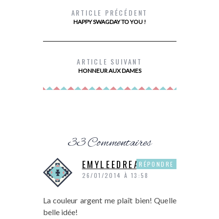
ARTICLE PRÉCÉDENT
HAPPY SWAGDAY TO YOU !
LE SECRET
LONGTEMPS
ARTICLE SUIVANT
CORPS 
HONNEUR AUX DAMES
33 Commentaires
EMYLEEDREAM
RÉPONDRE
26/01/2014 À 13:58
La couleur argent me plaît bien! Quelle
belle idée!