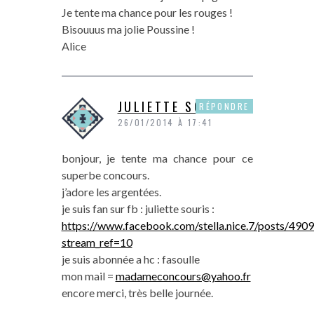
Je tente ma chance pour les rouges !
Bisouuus ma jolie Poussine !
Alice
JULIETTE SOURIS
RÉPONDRE
26/01/2014 À 17:41
bonjour, je tente ma chance pour ce
superbe concours.
j’adore les argentées.
je suis fan sur fb : juliette souris :
https://www.facebook.com/stella.nice.7/posts/49
stream_ref=10
je suis abonnée a hc : fasoulle
mon mail =
madameconcours@yahoo.fr
encore merci, très belle journée.