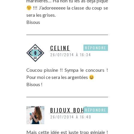
marinières… Ha non tu les as déjà piqué
!!! J’adoreeeeee la classe du coup se
sera les grises.
Bisous
CELINE
RÉPONDRE
26/01/2014 À 16:34
Coucou pissine !! Sympa le concours !
Pour moi ce sera les argentées
Bisous !
BIJOUX BOHÈMES
RÉPONDRE
26/01/2014 À 16:40
Mais cette idée est juste trop géniale !