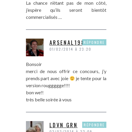
La chance n’étant pas de mon côté,
j’espère qu’ils seront bientôt
commercialisés …
ARSENAL1981
RÉPONDRE
01/02/2014 À 23:20
Bonsoir
merci de nous offrir ce concours, j’y
prends part avec joie
je tente pour la
version rouggggge!!!!
bon we!!
très belle soirée à vous
LDVN GRN
RÉPONDRE
02/02/2014 À 22:09