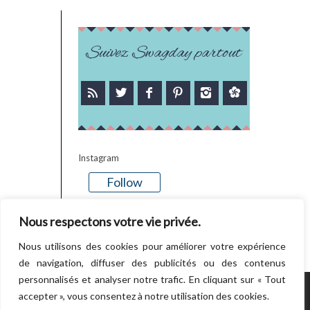
Suivez Swagday partout
Instagram
Follow
There is no media in this feed
Nous respectons votre vie privée.
Nous utilisons des cookies pour améliorer votre expérience
de navigation, diffuser des publicités ou des contenus
personnalisés et analyser notre trafic. En cliquant sur « Tout
accepter », vous consentez à notre utilisation des cookies.
POWERED BY WORDPRESS.
CREATED BY