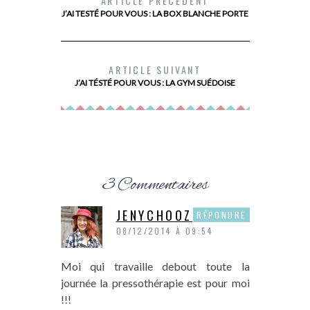
ARTICLE PRÉCÉDENT
J’AI TESTÉ POUR VOUS : LA BOX BLANCHE PORTE
LE SECRET D’UN BRONZAGE QUI DURE
MON AVIS
LONGTEMPS AVEC LE NOUVEAU BAUME
ALIMENTAIR
ARTICLE SUIVANT
CORPS À L’HUILE DE COCO DE
PALMER’S
J’AI TÉSTÉ POUR VOUS : LA GYM SUÉDOISE
3 Commentaires
JENYCHOOZ
RÉPONDRE
08/12/2014 À 09:54
Moi qui travaille debout toute la
journée la pressothérapie est pour moi
!!!