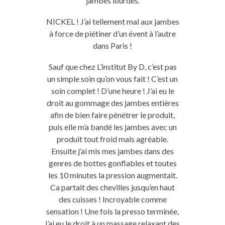
jambes lourdes.
NICKEL ! J’ai tellement mal aux jambes
à force de piétiner d’un évent à l’autre
dans Paris !
Sauf que chez L’institut By D, c’est pas
un simple soin qu’on vous fait ! C’est un
soin complet ! D’une heure ! J’ai eu le
droit au gommage des jambes entières
afin de bien faire pénétrer le produit,
puis elle m’a bandé les jambes avec un
produit tout froid mais agréable.
Ensuite j’ai mis mes jambes dans des
genres de bottes gonflables et toutes
les 10 minutes la pression augmentait.
Ca partait des chevilles jusqu’en haut
des cuisses ! Incroyable comme
sensation ! Une fois la presso terminée,
j’ai eu le droit à un massage relaxant des