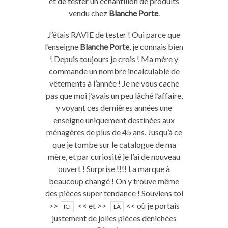
et de tester un échantillon de produits
vendu chez
Blanche Porte
.
J’étais RAVIE de tester ! Oui parce que
l’enseigne
Blanche Porte
, je connais bien
! Depuis toujours je crois ! Ma mère y
commande un nombre incalculable de
vêtements à l’année ! Je ne vous cache
pas que moi j’avais un peu lâché l’affaire,
y voyant ces dernières années une
enseigne uniquement destinées aux
ménagères de plus de 45 ans. Jusqu’à ce
que je tombe sur le catalogue de ma
mère, et par curiosité je l’ai de nouveau
ouvert ! Surprise !!!! La marque à
beaucoup changé ! On y trouve même
des pièces super tendance ! Souviens toi
>>
<< et >>
<< où je portais
ICI
LÀ
justement de jolies pièces dénichées