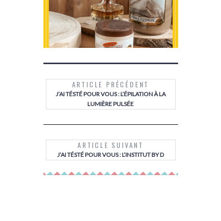
ARTICLE PRÉCÉDENT
J’AI TÉSTÉ POUR VOUS : L’ÉPILATION À LA
LUMIÈRE PULSÉE
LE SECRET D’UN BRONZAGE QUI
MON AVIS
DURE LONGTEMPS AVEC LE NOUVEAU
ALIMEN
BAUME CORPS À L’HUILE DE COCO
M
DE PALMER’S
ARTICLE SUIVANT
J’AI TÉSTÉ POUR VOUS : L’INSTITUT BY D