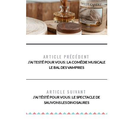
ARTICLE PRÉCÉDENT
J’AI TESTÉ POUR VOUS : LA COMÉDIE MUSICALE
LE BAL DES VAMPIRES
LE SECRET D’UN BRONZAGE QUI DURE
MON AVIS
LONGTEMPS AVEC LE NOUVEAU BAUME
ALIMENTAIR
CORPS À L’HUILE DE COCO DE
ARTICLE SUIVANT
PALMER’S
J’AI TÉSTÉ POUR VOUS : LE SPECTACLE DE
SAUVONS LES DINOSAURES