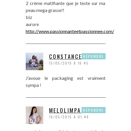
2 crème matifiante que je teste sur ma
peau mega grasse!!
biz
aurore
http://www.passionnanteetpassionnee.com/
CONSTANCE
RÉPONDRE
15/05/2015 À 16:45
J’avoue le packaging est vraiment
sympa !
MELOLIMPARFAITE
RÉPONDRE
16/05/2015 À 01:49