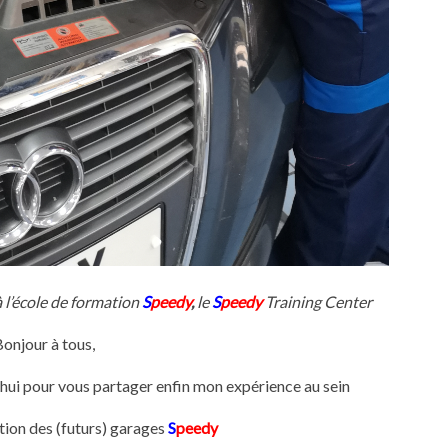
 l’école de formation
S
peedy
,
le
S
peedy
Training Center
onjour à tous,
d’hui pour vous partager enfin mon expérience au sein
tion des (futurs) garages
S
peedy