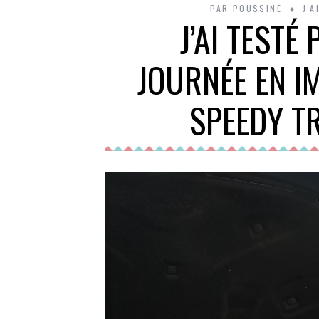
PAR
POUSSINE
J'
J’AI TESTÉ
JOURNÉE EN I
SPEEDY T