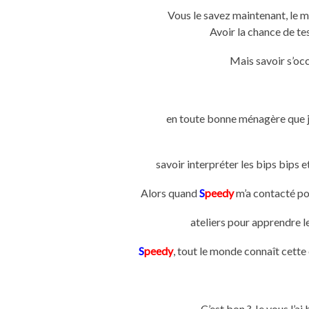
Vous le savez maintenant, le m
Avoir la chance de tes
Mais savoir s’occ
en toute bonne ménagère que je
savoir interpréter les bips bips e
Alors quand
S
peedy
m’a contacté po
ateliers pour apprendre le
S
peedy
, tout le monde connaît cette 
C’est bon ? Je vous l’ai 