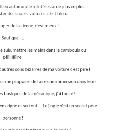
ilieu automobile m’intéresse de plus en plus.
ter des supers voitures, c’est bien..
uper de la sienne, c’est mieux !
Sauf que ….
 suis, mettre les mains dans le cambouis ou
piiiiiiiiiire,
t autres sons bizarres de ma voiture c’est pire !
ur me proposer de faire une immersion dans leurs
s basiques de la mécanique, j’ai foncé !
enseigne et surtout…. Le jingle n’est un secret pour
personne !
bien mis dans la tête pour la journée ?