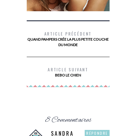
ARTICLE PRÉCÉDENT
QUAND PAMPERS CRÉE LA PLUS PETITE COUCHE
DU MONDE
L’ÉNURÉSIE AVEC DRYNITES
LE SECRET
LONGTEMPS
CORPS 
ARTICLE SUIVANT
BEBO LE CHIEN
8 Commentaires
SANDRA
RÉPONDRE