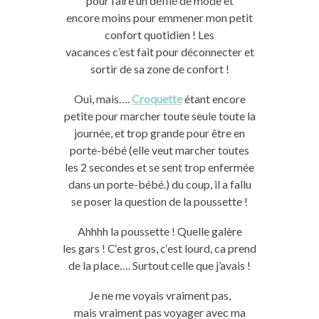
pour
faire
un défilé de mode
et
encore
moins pour emmener mon petit
confort quotidien !
Les
vacances
c’
est
fait
pour
déconnecter et
sortir de sa zone de confort !
Oui, mais….
Croquette
étant encore
petite pour marcher
toute
seule
toute
la
journée, et trop grande pour être en
porte-bébé
(elle veut
marcher
toutes
les 2 secondes et se sent trop enfermée
dans un porte-bébé.)
du coup, il a fallu
se poser la question de la poussette !
Ahhhh
la poussette !
Quelle galère
les
gars
!
C
‘est gros,
c
‘est lourd, ca prend
de la place….
Surtout celle que j’avais !
Je ne me voyais
vraiment
pas
,
mais
vraiment
pas
voyager avec ma