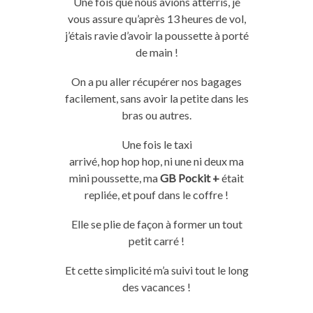
Une fois que nous avions atterris, je
vous assure qu’après 13 heures de vol,
j’étais ravie d’avoir la poussette à porté
de main !
On a pu aller récupérer nos bagages
facilement, sans avoir la petite dans les
bras ou autres.
Une fois le taxi
arrivé,
hop
hop
hop
,
ni
une
ni
deux
ma
mini
poussette, ma
GB Pockit +
était
repliée, et pouf dans le coffre !
Elle se plie de façon à former un tout
petit carré !
Et cette simplicité m’a suivi tout le long
des vacances !