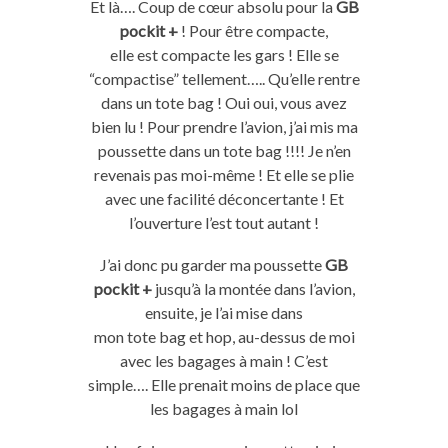
Et là….
Coup de cœur absolu pour la
GB
pockit +
!
Pour être
compacte
,
elle
est
compacte
les
gars
!
Elle se
“
compactise
” tellement…..
Qu’elle rentre
dans un
tote
bag
!
Oui
oui
, vous avez
bien lu !
Pour prendre l’avion, j’ai mis ma
poussette dans un
tote
bag
!!!!
Je n’en
revenais pas moi-même !
Et elle se plie
avec une facilité déconcertante !
Et
l’ouverture l’est tout autant !
J’ai donc pu garder ma poussette
GB
pockit +
jusqu’à la montée dans l’avion,
ensuite, je l’ai mise dans
mon
tote
bag
et
hop
, au-dessus de moi
avec les bagages à main !
C’est
simple….
Elle prenait moins de place que
les bagages à main
lol