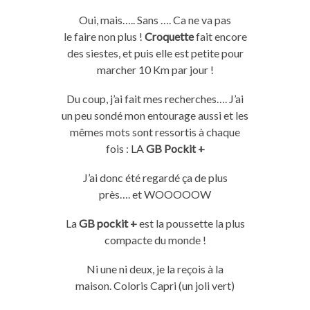
Oui, mais…..
Sans ….
Ca ne va pas
le
faire
non plus !
Croquette
fait
encore
des siestes, et puis elle est petite pour
marcher 10 Km par jour !
Du coup, j’ai
fait
mes recherches….
J’ai
un peu sondé mon entourage aussi et les
mêmes mots sont ressortis à chaque
fois :
LA
GB
Pockit
+
J’ai donc été regardé ça de plus
près….
et
WOOOOOW
La
GB pockit +
est la poussette la plus
compacte du monde !
Ni
une
ni
deux, je la reçois à la
maison.
Coloris Capri
(un joli vert)