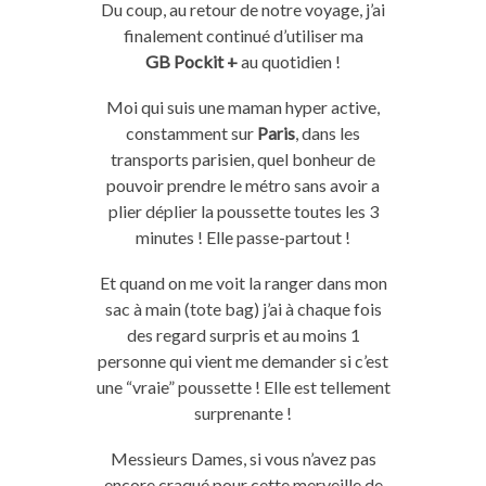
Du coup, au retour de notre voyage, j’ai
finalement continué d’utiliser ma
GB
Pockit
+
au quotidien !
Moi qui suis une
maman
hyper
active,
constamment sur
Paris
, dans les
transports parisien, quel bonheur de
pouvoir prendre le métro sans avoir a
plier déplier la poussette toutes les 3
minutes !
Elle passe-partout !
Et quand on me voit la ranger dans mon
sac à main
(
tote
bag
)
j’ai à chaque fois
des regard surpris et au moins 1
personne qui vient me demander si c’est
une “vraie” poussette !
Elle est tellement
surprenante !
Messieurs Dames, si vous n’avez pas
encore craqué pour cette merveille de