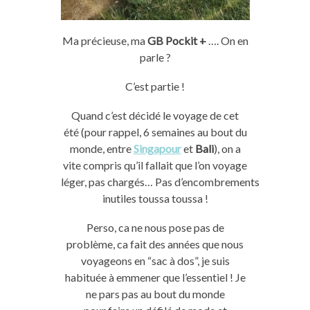
Ma précieuse, ma
GB
Pockit
+
….
On
en
parle ?
C’est partie !
Quand c’est décidé le voyage de cet
été
(pour rappel, 6 semaines au
bout du
monde
, entre
Singapour
et
Bali
)
,
on
a
vite compris qu’il fallait que l’
on
voyage
léger,
pas
chargés…
Pas
d’encombrements
inutiles
toussa
toussa
!
Perso
,
ca
ne nous pose
pas
de
problème,
ca
fait
des années que nous
voyageons en “sac à dos”, je suis
habituée à emmener que l’essentiel !
Je
ne pars
pas
au bout du monde