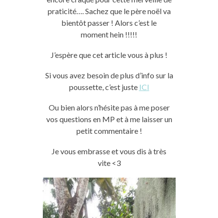
praticité….
Sachez que le père noël va
bientôt passer !
Alors c’est le
moment
hein
!!!!!
J’espère que cet article vous
à plus
!
Si vous avez besoin de plus d’info sur la
poussette, c’est juste
ICI
Ou bien alors n’hésite pas à me poser
vos questions en
MP
et à me laisser un
petit commentaire !
J
e vous embrasse et vous dis
à très
vite
<3