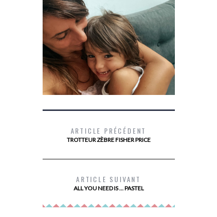
ARTICLE PRÉCÉDENT
TROTTEUR ZÈBRE FISHER PRICE
L’ÉNURÉSIE AVEC DRYNITES
DEVENIR PR
ARTICLE SUIVANT
ALL YOU NEED IS … PASTEL