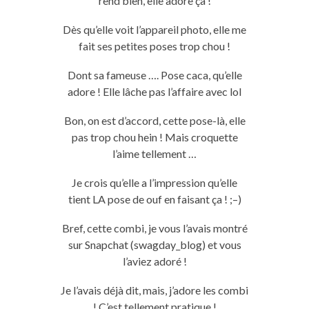
rend bien, elle adore ça !
Dès qu’elle voit l’appareil photo, elle me
fait ses petites poses trop
chou
!
Dont sa fameuse
….
Pose caca, qu’elle
adore !
Elle
lâche
pas l’affaire avec
lol
Bon, on est d’accord, cette pose-là, elle
pas trop chou hein !
Mais croquette
l’aime tellement …
Je crois qu’elle a l’impression qu’elle
tient
LA
pose
de ouf
en faisant ça !
;
–
)
Bref, cette
combi, je
vous l’avais montré
sur
Snapchat
(
swagday_blog
)
et vous
l’aviez adoré !
Je l’avais déjà dit, mais, j’adore les
combi
!
C’est tellement pratique !