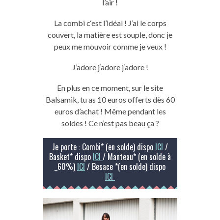
l’air !
La
combi
c
‘est l’idéal
!
J’ai le corps
couvert, la matière est souple, donc je
peux me mouvoir comme je veux !
J’
adore
j
‘
adore
j
‘adore !
En plus en ce moment, sur le site
Balsamik
, tu as 10 euros offerts dès 60
euros d’achat !
Même pendant les
soldes !
Ce n’est pas beau ça ?
Je porte : Combi* (en solde) dispo
ICI
/
Basket* dispo
ICI
/ Manteau* (en solde à
_60%)
ICI
/ Besace *(en solde) dispo
ICI