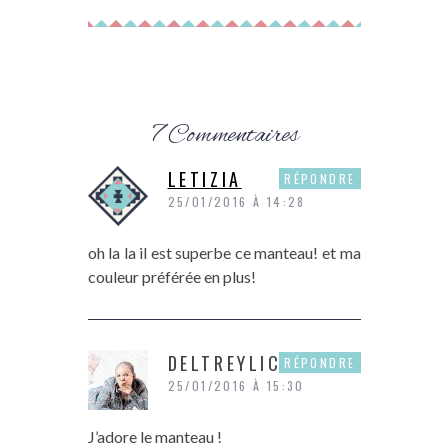
7 Commentaires
LETIZIA
RÉPONDRE
25/01/2016 À 14:28
oh la la il est superbe ce manteau! et ma
couleur préférée en plus!
DELTREYLICIOUS
RÉPONDRE
25/01/2016 À 15:30
J’adore le manteau !