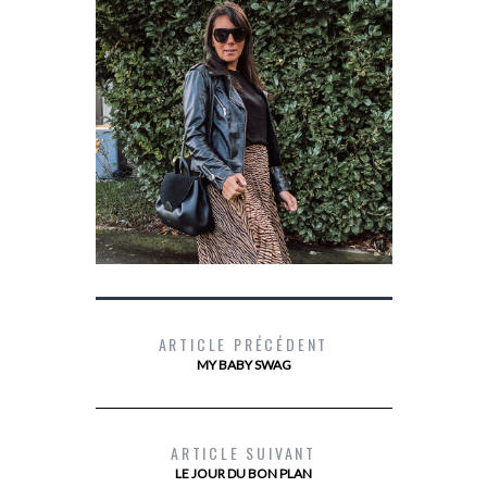
ARTICLE PRÉCÉDENT
MY BABY SWAG
MES BOTTINES SCHOLL
LES 10 TI
LES 
ARTICLE SUIVANT
LE JOUR DU BON PLAN