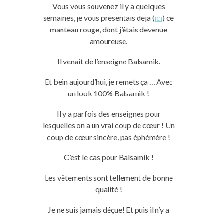
Vous vous souvenez il y a quelques
semaines, je vous présentais déjà (
ici
) ce
manteau rouge, dont j’étais devenue
amoureuse.
Il venait de l’enseigne
Balsamik
.
Et
bein
aujourd’hui, je remets ça …
Avec
un
look
100
%
Balsamik
!
Il y a parfois des enseignes pour
lesquelles on a un vrai coup de cœur !
Un
coup de cœur sincère, pas é
phémère
!
C’est le cas pour
Balsamik
!
Les vêtements sont tellement de bonne
qualité !
Je ne suis jamais déçue!
Et puis il n’y a