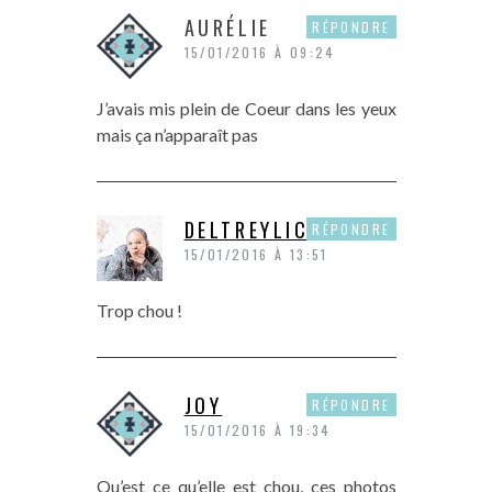
AURÉLIE
RÉPONDRE
15/01/2016 À 09:24
J’avais mis plein de Coeur dans les yeux
mais ça n’apparaît pas
DELTREYLICIOUS
RÉPONDRE
15/01/2016 À 13:51
Trop chou !
JOY
RÉPONDRE
15/01/2016 À 19:34
Qu’est ce qu’elle est chou, ces photos