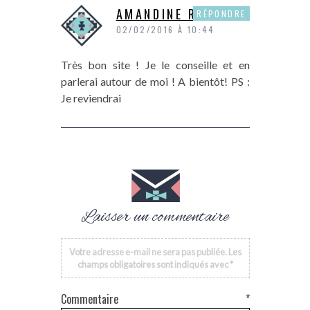
AMANDINE ROCHE
RÉPONDRE
02/02/2016 À 10:44
Très bon site ! Je le conseille et en
parlerai autour de moi ! A bientôt! PS :
Je reviendrai
Laisser un commentaire
Votre adresse e-mail ne sera pas publiée.
Les
champs obligatoires sont indiqués avec
*
Commentaire
*