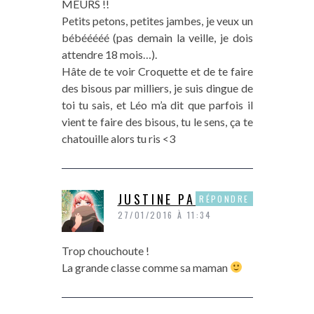
MEURS !!
Petits petons, petites jambes, je veux un
bébééééé (pas demain la veille, je dois
attendre 18 mois…).
Hâte de te voir Croquette et de te faire
des bisous par milliers, je suis dingue de
toi tu sais, et Léo m’a dit que parfois il
vient te faire des bisous, tu le sens, ça te
chatouille alors tu ris <3
JUSTINE PAPER
RÉPONDRE
27/01/2016 À 11:34
Trop chouchoute !
La grande classe comme sa maman