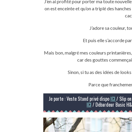
J’en ai profité pour porter ma toute nouvelle
on est enceinte et qu’on a triplé des hanches
cac
J’adore sa couleur, t
Et puis elle s’accorde pa
Mais bon, malgré mes couleurs printanières, j
car des gouttes commençaien
Sinon, si tu as des idées de look
Parce que franchement 
Je porte : Veste Stand privé dispo
ICI
/ Slip o
ICI
/ Débardeur Basic H&