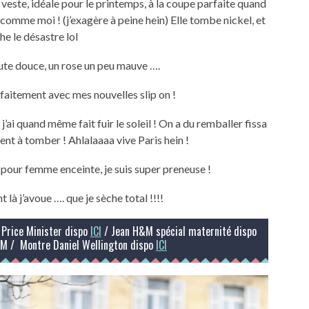
 veste, idéale pour le printemps, à la coupe parfaite quand
 comme moi ! (j’exagère à peine hein) Elle tombe nickel, et
he le désastre lol
oute douce, un rose un peu mauve ….
rfaitement avec mes nouvelles slip on !
’ai quand même fait fuir le soleil ! On a du remballer fissa
t à tomber ! Ahlalaaaa vive Paris hein !
s pour femme enceinte, je suis super preneuse !
là j’avoue …. que je sèche total !!!!
n Price Minister dispo
ICI
/ Jean H&M spécial maternité dispo
M / Montre Daniel Wellington dispo
ICI