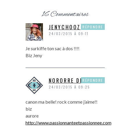
16 Commentaires
JENYCHOOZ
RÉPONDRE
24/03/2015 À 09:11
Je surkiffe ton sac à dos !!!!
Biz Jeny
NORORRE DE P&P
RÉPONDRE
24/03/2015 À 09:25
canon ma belle! rock comme j’aime!!
biz
aurore
http://www.passionnanteetpassionnee.com