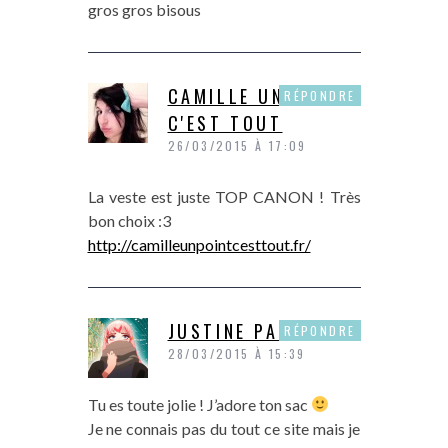
gros gros bisous
CAMILLE UN POINT
RÉPONDRE
C'EST TOUT
26/03/2015 À 17:09
La veste est juste TOP CANON ! Très
bon choix :3
http://camilleunpointcesttout.fr/
JUSTINE PAPER
RÉPONDRE
28/03/2015 À 15:39
Tu es toute jolie ! J’adore ton sac
Je ne connais pas du tout ce site mais je