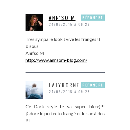
ANN'SO M
RÉPONDRE
24/03/2015 À 09:27
Très sympa le look ! vive les franges !!
bisous
Ann’so M
http://www.annsom-blog.com/
LALYKORNE
RÉPONDRE
24/03/2015 À 09:28
Ce Dark style te va super bien:)!!!
j’adore le perfecto frangé et le sac à dos
!!!