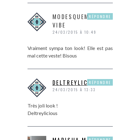
MODESQUEMENT
RÉPONDRE
VIBE
24/03/2015 À 10:49
Vraiment sympa ton look! Elle est pas
mal cette veste! Bisous
DELTREYLICIOUS
RÉPONDRE
24/03/2015 À 13:33
Très joli look !
Deltreylicious
MARISHA M
RÉPONDRE