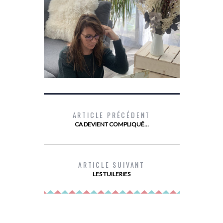
ARTICLE PRÉCÉDENT
CA DEVIENT COMPLIQUÉ…
DEVENIR PROPRIÉTAIRE AVEC PRIMMÉA
MES
ARTICLE SUIVANT
LES TUILERIES