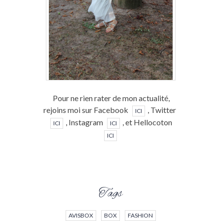
Pour ne rien rater de mon actualité,
rejoins moi sur Facebook
, Twitter
ICI
, Instagram
, et Hellocoton
ICI
ICI
ICI
Tags
AVISBOX
BOX
FASHION