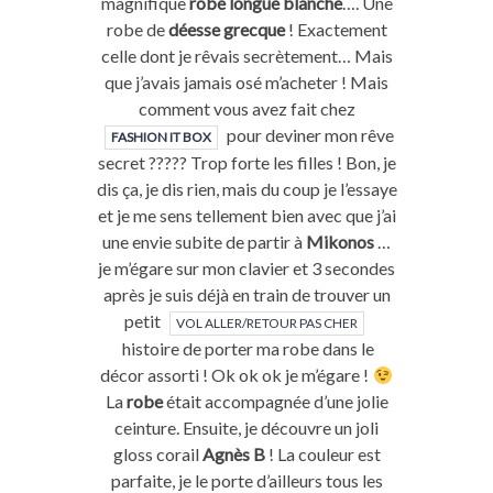
magnifique
robe longue blanche
…. Une
robe de
déesse grecque
! Exactement
celle dont je rêvais secrètement… Mais
que j’avais jamais osé m’acheter ! Mais
comment vous avez fait chez
pour deviner mon rêve
FASHION IT BOX
secret ????? Trop forte les filles ! Bon, je
dis ça, je dis rien, mais du coup je l’essaye
et je me sens tellement bien avec que j’ai
une envie subite de partir à
Mikonos
…
je m’égare sur mon clavier et 3 secondes
après je suis déjà en train de trouver un
petit
VOL ALLER/RETOUR PAS CHER
histoire de porter ma robe dans le
décor assorti ! Ok ok ok je m’égare !
La
robe
était accompagnée d’une jolie
ceinture. Ensuite, je découvre un joli
gloss corail
Agnès B
! La couleur est
parfaite, je le porte d’ailleurs tous les