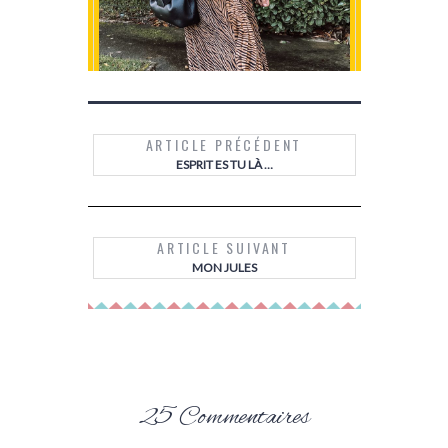
ARTICLE PRÉCÉDENT
ESPRIT ES TU LÀ …
MES BOTTINES SCHOLL
LES 10 TI
LES 
ARTICLE SUIVANT
MON JULES
25 Commentaires