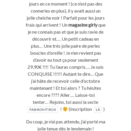
jours en ce moment ! (ce n’est pas des
conneries en plus), il y avait aussi un
jolie cheiche noir ! Parfait pour les jours
frais qui arrivent ! Un
magasine girly
que
je ne connais pas et que je suis ravie de
découvrir et…. Un petit cadeau en
plus… Une très jolie paire de perles
boucles d’oreille ! Je n’en revient pas
d’avoir eu tout ça pour seulement
29,90€ !!!! Tu l’auras compris…. Je suis
CONQUISE !!!!!! Autant te dire… Que
j’ai hâte de recevoir celle d’octobre
maintenant ! Et toi alors ? Tu hésites
encore ???? Aller…. Laisse-toi
tenter… Rejoins, toi aussi la secte
!
(Inscription
)
FASHION IT BOX
LÀ
Du coup, je n’ai pas attendu, j’ai porté ma
jolie tenue dès le lendemain !