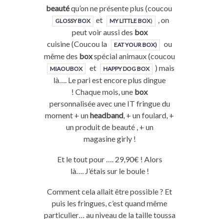
beauté
qu’on ne présente plus (coucou
et
, on
GLOSSY BOX
MY LITTLE BOX
)
peut voir aussi des
box
cuisine (Coucou la
ou
EAT YOUR BOX)
même des
box
spécial animaux (coucou
et
) mais
MIAOUBOX
HAPPY DOG BOX
là…. Le pari est encore plus dingue
! Chaque mois, une
box
personnalisée avec une IT fringue du
moment + un
headband
, + un foulard, +
un produit de beauté , + un
magasine girly !
Et le tout pour …. 29,90€ ! Alors
là…. J’étais sur le boule !
Comment cela allait être possible ? Et
puis les fringues, c’est quand même
particulier… au niveau de la taille toussa