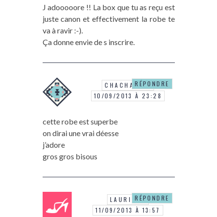
J adooooore !! La box que tu as reçu est
juste canon et effectivement la robe te
va à ravir :-).
Ça donne envie de s inscrire.
RÉPONDRE
CHACHAHIHI
10/09/2013 À 23:28
cette robe est superbe
on dirai une vrai déesse
j’adore
gros gros bisous
RÉPONDRE
LAURIANE
11/09/2013 À 13:57