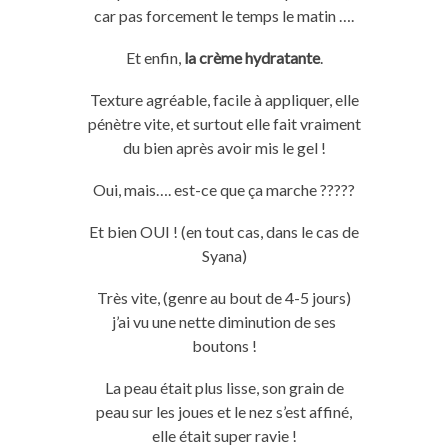
car pas forcement le temps le matin
….
Et enfin,
la crème hydratante
.
Texture agréable, facile à appliquer, elle
pénètre vite, et surtout elle fait vraiment
du bien après avoir mis le gel !
Oui, mais
….
est
-ce que ça marche
?????
Et bien
OUI
!
(en tout cas, dans le cas de
Syana
)
Très vite,
(genre au bout de 4-5 jours)
j’ai vu une nette diminution de ses
boutons !
La peau était plus lisse, son grain de
peau sur les joues et le nez s’est affiné,
elle était super ravie !