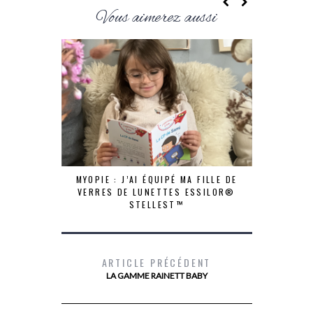
Vous aimerez aussi
MYOPIE : J’AI ÉQUIPÉ MA FILLE DE
VERRES DE LUNETTES ESSILOR®
STELLEST™
ARTICLE PRÉCÉDENT
LA GAMME RAINETT BABY
LE SECRET