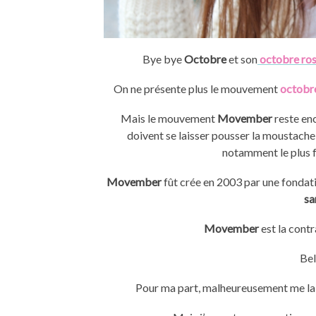
Bye bye
Octobre
et son
octobre ro
On ne présente plus le mouvement
octobr
Mais le mouvement
Movember
reste en
doivent se laisser pousser la moustache
notamment le plus f
Movember
fût crée en 2003 par une fondatio
sa
Movember
est la con
Bel
Pour ma part, malheureusement me lai