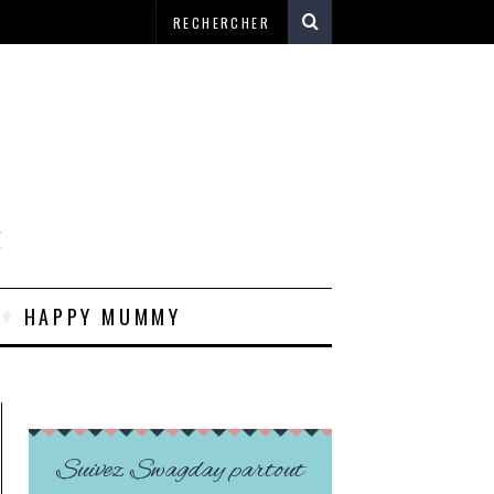
E
HAPPY MUMMY
Suivez Swagday partout