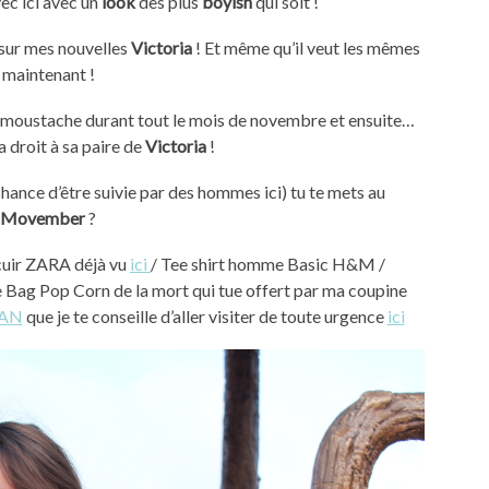
ec ici avec un
look
des plus
boyish
qui soit !
sur mes nouvelles
Victoria
! Et même qu’il veut les mêmes
maintenant !
la moustache durant tout le mois de novembre et ensuite…
ra droit à sa paire de
Victoria
!
a chance d’être suivie par des hommes ici) tu te mets au
Movember
?
 cuir ZARA déjà vu
ici
/ Tee shirt homme Basic H&M /
 Bag Pop Corn de la mort qui tue offert par ma coupine
EAN
que je te conseille d’aller visiter de toute urgence
ici