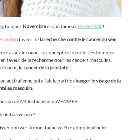
se
, bonjour
Novembre
et son fameux
Movember
!
e rose
en faveur de
la recherche contre le cancer du sein
.
core assez inconnu. Le concept est simple. Les hommes
 en faveur de la recherche pour les cancers masculins,
réquent, le
cancer de la prostate
.
n australienne qui a fait le pari de c
hanger le visage de la
nté au masculin
.
traction de MOustache et noVEMBER
le initiative nan ?
sser pousser la moustache va être compliqué hein !