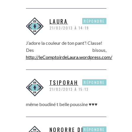
LAURA
RÉPONDRE
21/03/2013 À 14:19
J’adore la couleur de ton pant’! Classe!
Des bisous,
http://leComptoirdeLaura.wordpress.com/
TSIPORAH
RÉPONDRE
21/03/2013 À 15:13
même boudiné t belle poussine ♥♥♥
NORORRE DE P&P
RÉPONDRE