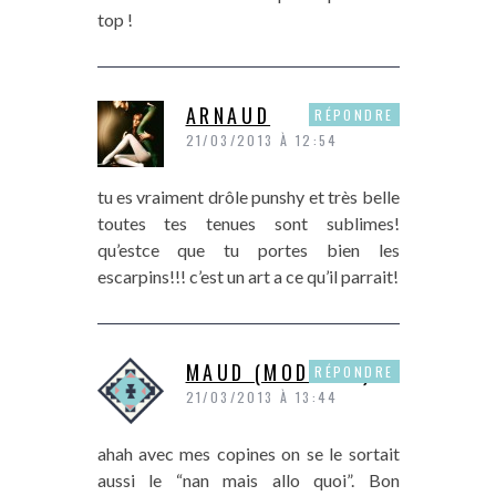
top !
ARNAUD
RÉPONDRE
21/03/2013 À 12:54
tu es vraiment drôle punshy et très belle
toutes tes tenues sont sublimes!
qu’estce que tu portes bien les
escarpins!!! c’est un art a ce qu’il parrait!
MAUD (MODASSE)
RÉPONDRE
21/03/2013 À 13:44
ahah avec mes copines on se le sortait
aussi le “nan mais allo quoi”. Bon