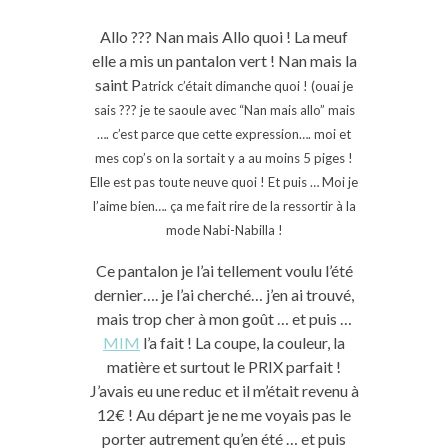
Allo ??? Nan mais Allo quoi ! La meuf
elle a mis un pantalon vert ! Nan mais la
saint P
atrick c’était dimanche quoi ! (ouai je
sais ??? je te saoule avec “Nan mais allo” mais
…. c’est parce que cette expression…. moi et
mes cop’s on la sortait y a au moins 5 piges !
Elle est pas toute neuve quoi ! Et puis … Moi je
l’aime bien…. ça me fait rire de la ressortir à la
mode Nabi-Nabilla !
Ce pantalon je l’ai tellement voulu l’été
dernier…. je l’ai cherché… j’en ai trouvé,
mais trop cher à mon goût … et puis …
MIM
l’a fait ! La coupe, la couleur, la
matière et surtout le PRIX parfait !
J’avais eu une reduc et il m’était revenu à
12€ ! Au départ je ne me voyais pas le
porter autrement qu’en été … et puis