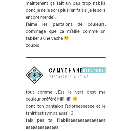
maintenant ça fait un peu trop nabila
donc je ne le sors plus (en fait si je le sors
encore merde).
j’aime les pantalons de couleurs,
dommage que ça m’aille comme un
tablier à une vache
zoubis
CAMYCHANBLOG
RÉPONDRE
21/03/2013 À 13:48
tout comme JEss le vert c’est ma
couleur préféré hiiiiiiiiii
donc ton pantalon j’adoreeeeeeee et le
tshirt est sympa aussi :3
fais pas ta Nabilaaaaaaaaaaaaaaaa
aaaaaaaaaaaaaa