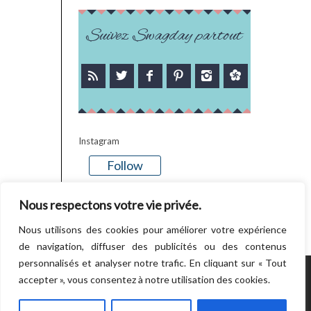
Suivez Swagday partout
Instagram
Follow
There is no media in this feed
Nous respectons votre vie privée.
Nous utilisons des cookies pour améliorer votre expérience
de navigation, diffuser des publicités ou des contenus
personnalisés et analyser notre trafic. En cliquant sur « Tout
accepter », vous consentez à notre utilisation des cookies.
POWERED BY WORDPRESS.
CREATED BY
THEMESINDEP