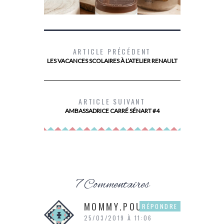
ARTICLE PRÉCÉDENT
LES VACANCES SCOLAIRES À L’ATELIER RENAULT
LE SECRET D’UN BRONZAGE QUI DURE
MON AVIS
LONGTEMPS AVEC LE NOUVEAU BAUME
ALIMENTAIR
ARTICLE SUIVANT
CORPS À L’HUILE DE COCO DE
PALMER’S
AMBASSADRICE CARRÉ SÉNART #4
7 Commentaires
MOMMY.POULE
RÉPONDRE
25/03/2019 À 11:06