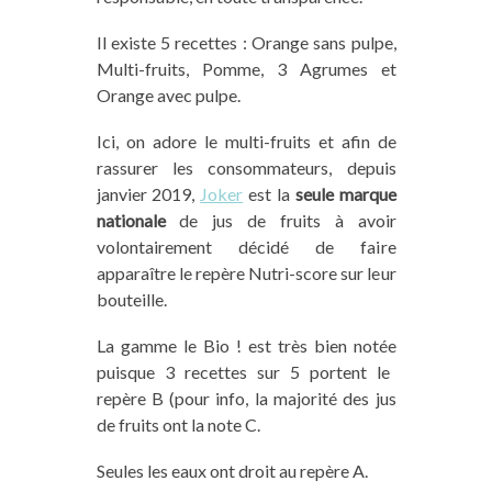
Il existe 5 recettes : Orange sans pulpe,
Multi-fruits, Pomme, 3 Agrumes et
Orange avec pulpe.
Ici, on adore le
multi
-fruits et afin de
rassurer les
consommateurs, depuis
j
anvier 2019,
Joker
est la
seule marque
nationale
de jus de fruits à avoir
volontairement décidé de faire
apparaître le repère Nutri-score sur leur
bouteille.
La gamme
le Bio !
est très bien noté
e
puisque 3 recettes sur 5 portent le
repère B (
p
our info, la majorité des jus
de fruits ont la note C.
Seules les eaux ont droit au repère A.