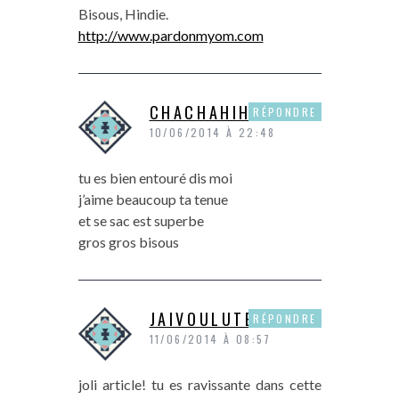
Bisous, Hindie.
http://www.pardonmyom.com
CHACHAHIHI
RÉPONDRE
10/06/2014 À 22:48
tu es bien entouré dis moi
j’aime beaucoup ta tenue
et se sac est superbe
gros gros bisous
JAIVOULUTESTER
RÉPONDRE
11/06/2014 À 08:57
joli article! tu es ravissante dans cette