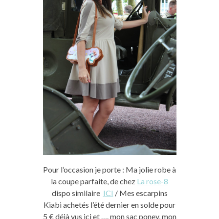
Pour l’occasion je porte : Ma jolie robe à
la coupe parfaite, de chez
La rose-8
dispo similaire
ICI
/ Mes escarpins
Kiabi achetés l’été dernier en solde pour
5 € déjà vus ici et …. mon sac poney, mon