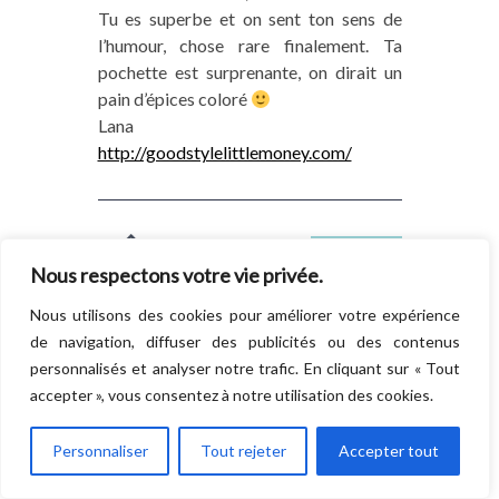
Tu es superbe et on sent ton sens de
l’humour, chose rare finalement. Ta
pochette est surprenante, on dirait un
pain d’épices coloré
Lana
http://goodstylelittlemoney.com/
AMANDINE
RÉPONDRE
Nous respectons votre vie privée.
19/06/2014 À 22:32
Nous utilisons des cookies pour améliorer votre expérience
Heu comment dire … je veux ce
de navigation, diffuser des publicités ou des contenus
saaaaaaaaaaaaaaaaaaaaaac
personnalisés et analyser notre trafic. En cliquant sur « Tout
Très belle tenue !!!!!!
accepter », vous consentez à notre utilisation des cookies.
Amandine
http://www.beautiful-
Personnaliser
Tout rejeter
Accepter tout
licorne.com/because-im-happy/