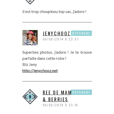
il est trop choupinou top sac, j’adore !
JENYCHOOZ
RÉPONDRE
06/06/2014 À 22:57
Superbes photos, j’adore ! Je te trouve
parfaite dans cette robe !
Biz Jeny
http://jenychooz.net
BEE DE MAMA CHIC
RÉPONDRE
& BERRIES
06/06/2014 À 23:16