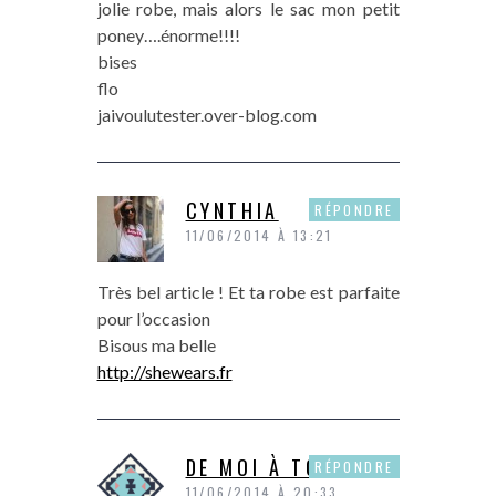
jolie robe, mais alors le sac mon petit
poney….énorme!!!!
bises
flo
jaivoulutester.over-blog.com
CYNTHIA
RÉPONDRE
11/06/2014 À 13:21
Très bel article ! Et ta robe est parfaite
pour l’occasion
Bisous ma belle
http://shewears.fr
DE MOI À TOI
RÉPONDRE
11/06/2014 À 20:33