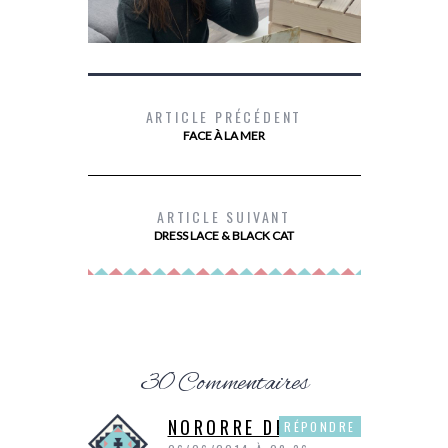
ARTICLE PRÉCÉDENT
FACE À LA MER
DEVENIR PROPRIÉTAIRE AVEC PRIMMÉA
MES
ARTICLE SUIVANT
DRESS LACE & BLACK CAT
30 Commentaires
NORORRE DE P&P
RÉPONDRE