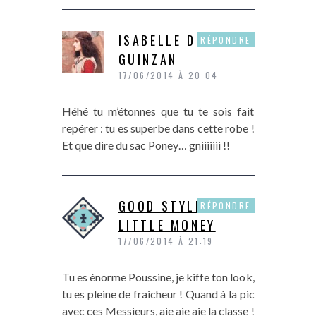
ISABELLE DE
RÉPONDRE
GUINZAN
17/06/2014 À 20:04
Héhé tu m’étonnes que tu te sois fait
repérer : tu es superbe dans cette robe !
Et que dire du sac Poney… gniiiiiii !!
GOOD STYLE
RÉPONDRE
LITTLE MONEY
17/06/2014 À 21:19
Tu es énorme Poussine, je kiffe ton look,
tu es pleine de fraicheur ! Quand à la pic
avec ces Messieurs, aie aie aie la classe !