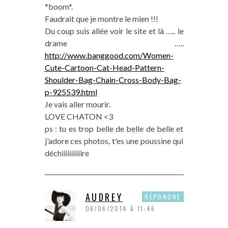
*boom*.
Faudrait que je montre le mien !!!
Du coup suis allée voir le site et là ….. le
drame …..
http://www.banggood.com/Women-
Cute-Cartoon-Cat-Head-Pattern-
Shoulder-Bag-Chain-Cross-Body-Bag-
p-925539.html
Je vais aller mourir.
LOVE CHATON <3
ps : tu es trop belle de belle de belle et
j'adore ces photos, t'es une poussine qui
déchiiiiiiiiiire
AUDREY
RÉPONDRE
06/06/2014 À 11:46