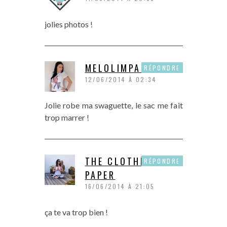
jolies photos !
MELOLIMPARFAITE
RÉPONDRE
12/06/2014 À 02:34
Jolie robe ma swaguette, le sac me fait
trop marrer !
THE CLOTHES
RÉPONDRE
PAPER
16/06/2014 À 21:05
ça te va trop bien !