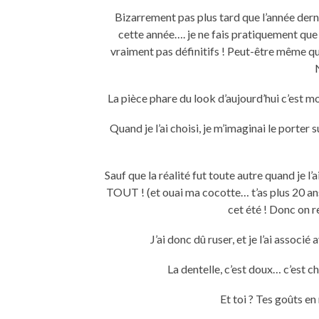
Bizarrement pas plus tard que l’année derniè
cette année…. je ne fais pratiquement que
vraiment pas définitifs ! Peut-être même qu’
La pièce phare du look d’aujourd’hui c’est mon
Quand je l’ai choisi, je m’imaginai le porter
Sauf que la réalité fut toute autre quand je l’
TOUT ! (et ouai ma cocotte… t’as plus 20 ans 
cet été ! Donc on 
J’ai donc dû ruser, et je l’ai associ
La dentelle, c’est doux… c’est ch
Et toi ? Tes goûts e