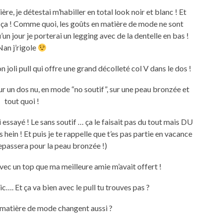
re, je détestai m’habiller en total look noir et blanc ! Et
 ça ! Comme quoi, les goûts en matière de mode ne sont
un jour je porterai un legging avec de la dentelle en bas !
Nan j’rigole
 joli pull qui offre une grand décolleté col V dans le dos !
 sur un dos nu, en mode “no soutif”, sur une peau bronzée et
tout quoi !
ai essayé ! Le sans soutif … ça le faisait pas du tout mais DU
hein ! Et puis je te rappelle que t’es pas partie en vacance
repassera pour la peau bronzée !)
é avec un top que ma meilleure amie m’avait offert !
ic…. Et ça va bien avec le pull tu trouves pas ?
n matière de mode changent aussi ?