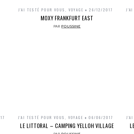
J'AI TESTÉ POUR VOUS
,
VOYAGE
26/12/2017
J'A
E
MOXY FRANKFURT EAST
PAR
POUSSINE
017
J'AI TESTÉ POUR VOUS
,
VOYAGE
06/06/2017
J'A
LE LITTORAL – CAMPING YELLOH VILLAGE
L
PAR
POUSSINE